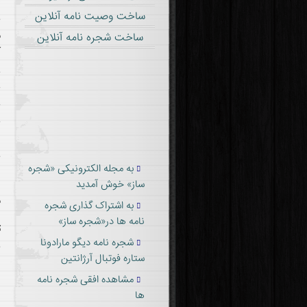
«
ساخت وصیت نامه آنلاین
ن
س
ساخت شجره نامه آنلاین
آ
ز
خ
خ
خ
ا
ن
به مجله الکترونیکی «شجره
ا
ساز» خوش آمدید
ش
به اشتراک گذاری شجره
نامه ها در«شجره ساز»
ت
شجره نامه دیگو مارادونا
ب
ستاره فوتبال آرژانتین
ا
مشاهده افقی شجره نامه
ها