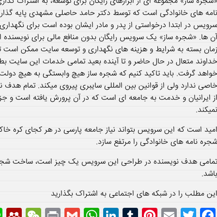
شجره ساز» مجموعه ای از ابزارهای رایگان برای توسعه، به اشتراک گذار
امه های خانوادگی است که توسط دکتر حامد حاصلی مشهدی پایه گذار
رویس در ابتدا درخواستی از پدر و مادر ایشان بوده است برای نگهدار
ن ها. «شجره ساز» یک سرویس رایگان بدون منافع مالی برای نویسنده
مان بسته به شرایط و هزینه های نگهداری و توسعه سایت ممکن است تغ
داوند متعال در حال حاضر و تا آینده بعید تمامی خدمات این سایت بطور 
واهد گرفت. باید تاکید کنیم که شجره ساز هیچ وابستگی به هیچ دول
اصی ندارد ولی از قوانین بین المللی سایبری پیروی میکند. تمام هد
ز ایرانیان و خدمت به جامعه ای است که در آن پرورش یافته است و جز
میکند.
مید است که این سرویس بتواند نیاز جامعه پارسی در هر کجای کره خا
جره نامه های خانوادگی را مرتفع سازد.
مامی هدف نویسنده در طراحی این سرویس یک چیز است، ساخت شجره ن
اشد.
ین مطلب را در شبکه های اجتماعی به اشتراک بگذارید
M
W
P
G
W
Li
T
Pi
E
T
F